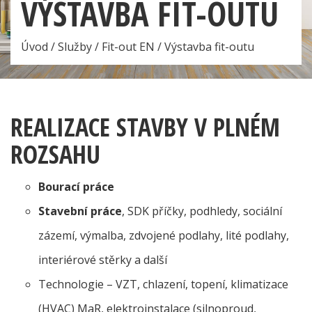
VÝSTAVBA FIT-OUTU
Úvod
/
Služby
/
Fit-out EN
/
Výstavba fit-outu
REALIZACE STAVBY V PLNÉM
ROZSAHU
Bourací práce
Stavební práce
, SDK příčky, podhledy, sociální
zázemí, výmalba, zdvojené podlahy, lité podlahy,
interiérové stěrky a další
Technologie – VZT, chlazení, topení, klimatizace
(HVAC) MaR, elektroinstalace (silnoproud,