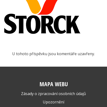
s
názvem
Stork
U tohoto příspěvku jsou komentáře uzavřeny.
MAPA WEBU
Zásady o zpracování osobních údajů
Upozornění