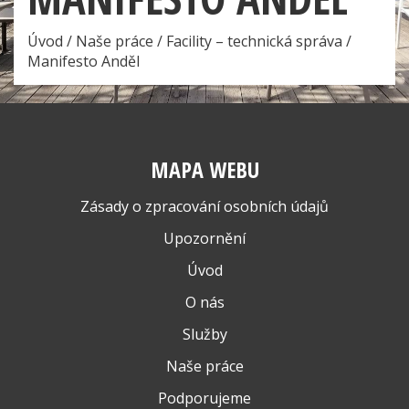
Úvod
/
Naše práce
/
Facility – technická správa
/
Manifesto Anděl
MAPA WEBU
Zásady o zpracování osobních údajů
Upozornění
Úvod
O nás
Služby
Naše práce
Podporujeme