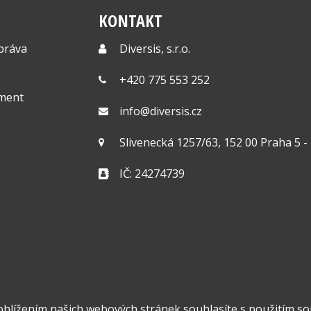
KONTAKT
správa
Diversis, s.r.o.
+420 775 553 252
ment
info@diversis.cz
Slivenecká 1257/63, 152 00 Praha 5 
IČ: 24274739
ohlížením našich webových stránek souhlasíte s použitím so