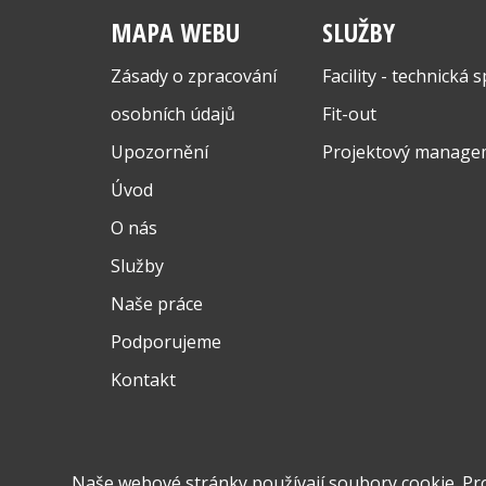
MAPA WEBU
SLUŽBY
Zásady o zpracování
Facility - technická 
osobních údajů
Fit-out
Upozornění
Projektový manage
Úvod
O nás
Služby
Naše práce
Podporujeme
Kontakt
Naše webové stránky používají soubory cookie. Pr