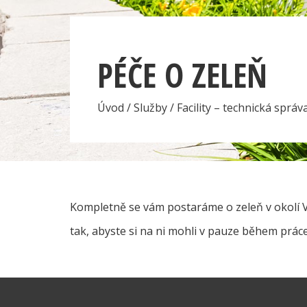
PÉČE O ZELEŇ
Úvod
/
Služby
/
Facility – technická správ
Kompletně se vám postaráme o zeleň v okolí V
tak, abyste si na ni mohli v pauze během prác