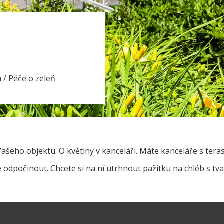
a
/
Péče o zeleň
ašeho objektu. O květiny v kanceláři. Máte kanceláře s ter
e odpočinout. Chcete si na ní utrhnout pažitku na chléb s t