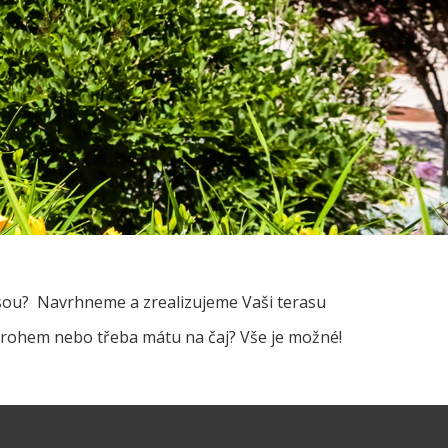
asou? Navrhneme a zrealizujeme Vaši terasu
varohem nebo třeba mátu na čaj? Vše je možné!