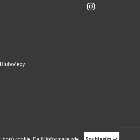
- Hlubočepy
uborů cookie. Další informace
zde.
Souhlasím