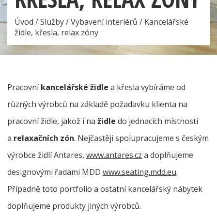
Úvod
/
Služby
/
Vybavení interiérů
/
Kancelářské
židle, křesla, relax zóny
Pracovní
kancelářské židle
a křesla vybíráme od
různých výrobců na základě požadavku klienta na
pracovní židle, jakož i na
židle
do jednacích místností
a
relaxačních zón
. Nejčastěji spolupracujeme s českým
výrobce židlí Antares,
www.antares.cz
a doplňujeme
designovými řadami MDD
www.seating.mdd.eu
.
Případně toto portfolio a ostatní kancelářský nábytek
doplňujeme produkty jiných výrobců.