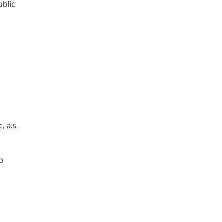
blic
 a.s.
o