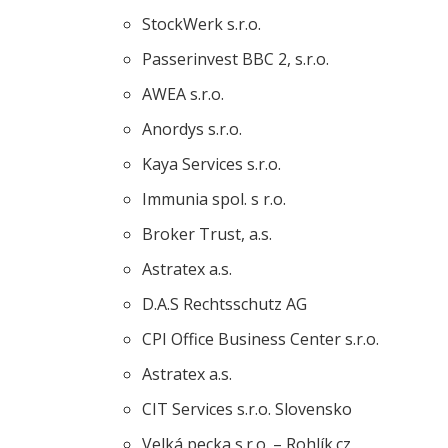
StockWerk s.r.o.
Passerinvest BBC 2, s.r.o.
AWEA s.r.o.
Anordys s.r.o.
Kaya Services s.r.o.
Immunia spol. s r.o.
Broker Trust, a.s.
Astratex a.s.
D.A.S Rechtsschutz AG
CPI Office Business Center s.r.o.
Astratex a.s.
CIT Services s.r.o. Slovensko
Velká pecka s.r.o. – Rohlík.cz