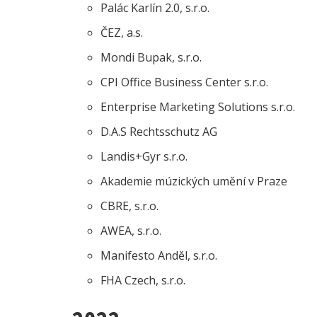
Palác Karlín 2.0, s.r.o.
ČEZ, a.s.
Mondi Bupak, s.r.o.
CPI Office Business Center s.r.o.
Enterprise Marketing Solutions s.r.o.
D.A.S Rechtsschutz AG
Landis+Gyr s.r.o.
Akademie múzických umění v Praze
CBRE, s.r.o.
AWEA, s.r.o.
Manifesto Anděl, s.r.o.
FHA Czech, s.r.o.