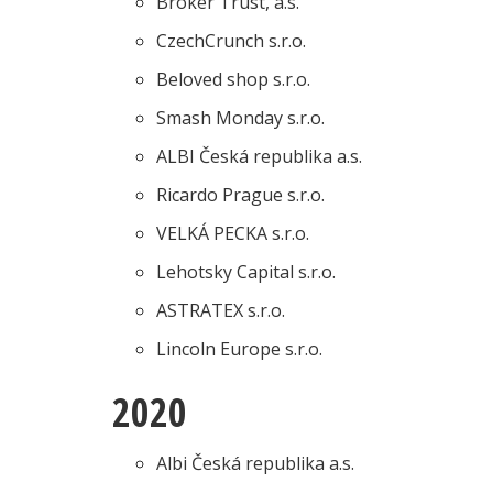
Broker Trust, a.s.
CzechCrunch s.r.o.
Beloved shop s.r.o.
Smash Monday s.r.o.
ALBI Česká republika a.s.
Ricardo Prague s.r.o.
VELKÁ PECKA s.r.o.
Lehotsky Capital s.r.o.
ASTRATEX s.r.o.
Lincoln Europe s.r.o.
2020
Albi Česká republika a.s.